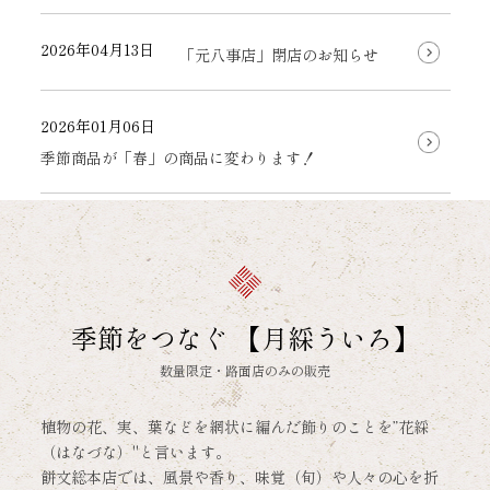
季節をつなぐ 【月綵ういろ】
数量限定・路面店のみの販売
植物の花、実、葉などを網状に編んだ飾りのことを”花綵
（はなづな）"と言います。
餅文総本店では、風景や香り、味覚（旬）や人々の心を折