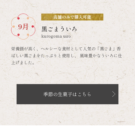
店舗のみで購入可能
9月
黒ごまういろ
kurogoma uiro
栄養価が高く、ヘルシーな食材として人気の「黒ごま」香
ばしい黒ごまをたっぷりと使用し、 風味豊かなういろに仕
上げました。
季節の生菓子はこちら