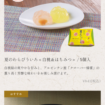
夏のわらびういろ＜白桃＆はちみつ＞ / 5個入
白桃餡の爽やかな甘みと、アルゼンチン産「クローバー蜂蜜」の
薫り高く芳醇な味わいをお楽しみ頂けます。
¥843
(税込)