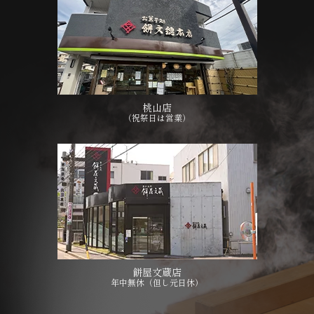
桃山店
（祝祭日は営業）
餅屋文蔵店
年中無休（但し元日休）