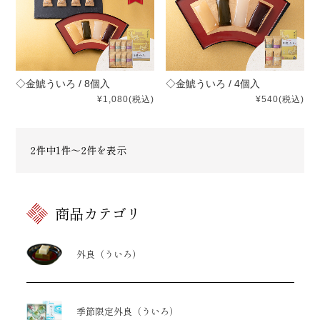
◇金鯱ういろ / 8個入
◇金鯱ういろ / 4個入
¥1,080
(税込)
¥540
(税込)
2件中1件～2件を表示
商品カテゴリ
外良（ういろ）
季節限定外良
（ういろ）