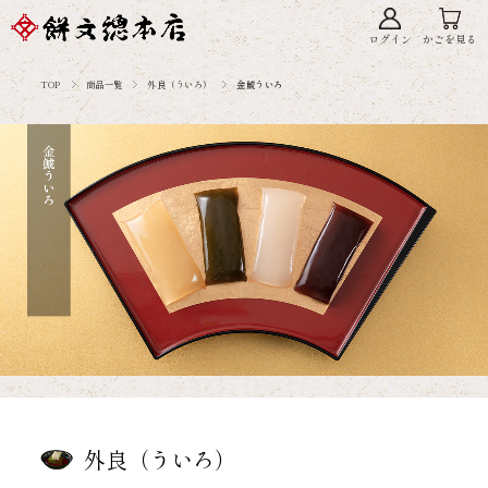
ログイン
かごを見る
TOP
商品一覧
外良（ういろ）
金鯱ういろ
外良（ういろ）