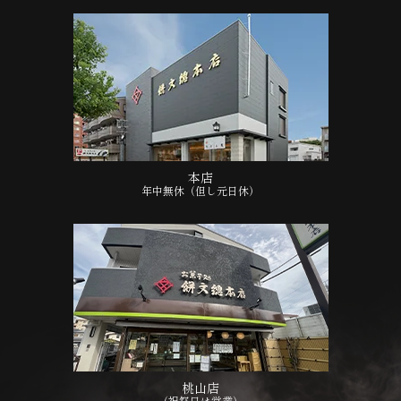
本店
年中無休（但し元日休）
桃山店
（祝祭日は営業）