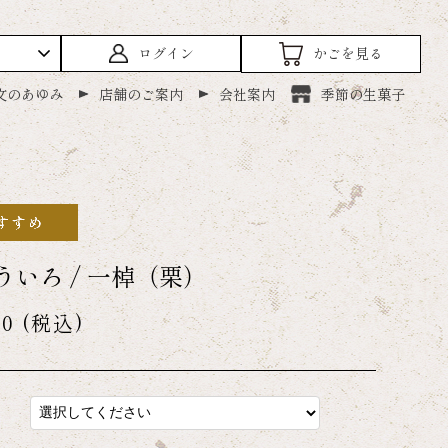
ログイン
かごを見る
文のあゆみ
店舗のご案内
会社案内
季節の生菓子
ういろ / 一棹（栗）
20
(税込)