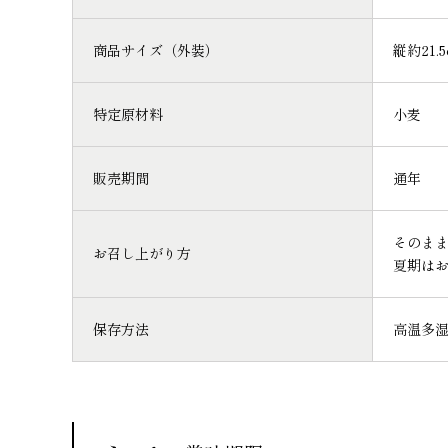
商品サイズ（外装）
縦約21.
特定原材料
小麦
販売期間
通年
そのま
お召し上がり方
夏期はお
保存方法
高温多