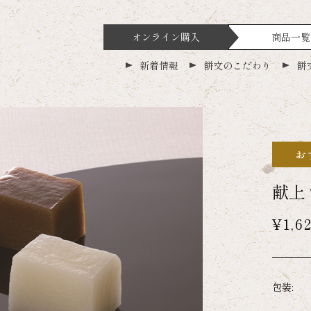
オンライン購入
商品一覧
新着情報
餅文のこだわり
餅
献上
¥1,6
包装: