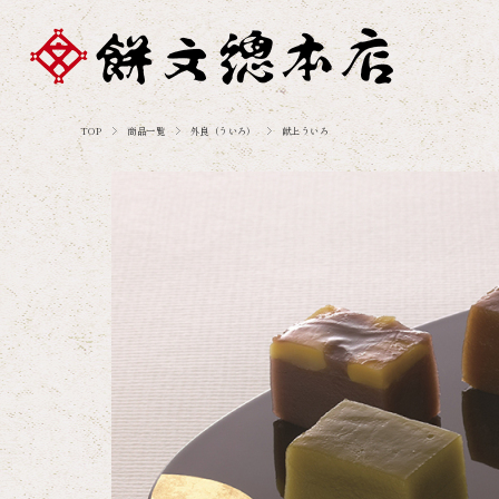
TOP
商品一覧
外良（ういろ）
献上ういろ