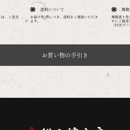
送料について
複数
ては、ご注文
お届け先1件につき、送料をご負担いただき
複数送り先
。
ます。
かいご指定
（PDFデ
お買い物の手引き