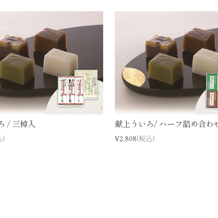
 / 三棹入
献上ういろ/ ハーフ詰め合わ
込)
¥2,808
(税込)