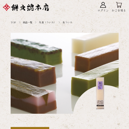
ログイン
かごを見る
TOP
商品一覧
外良（ういろ）
生ういろ