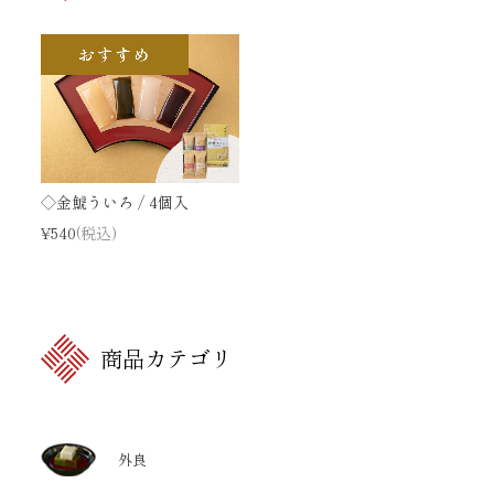
◇金鯱ういろ / 4個入
¥540
(税込)
商品カテゴリ
外良