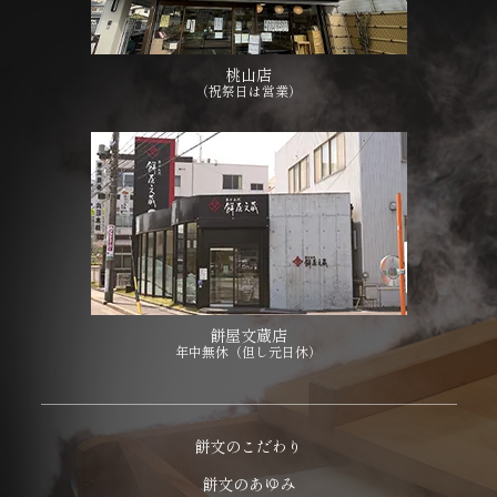
桃山店
（祝祭日は営業）
餅屋文蔵店
年中無休（但し元日休）
餅文のこだわり
餅文のあゆみ