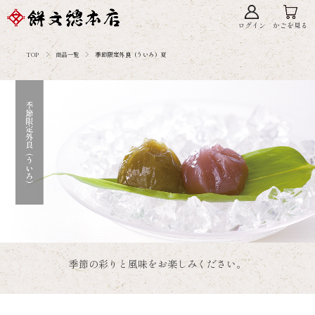
ログイン
かごを見る
TOP
商品一覧
季節限定外良（ういろ）夏
季節の彩りと風味をお楽しみください。