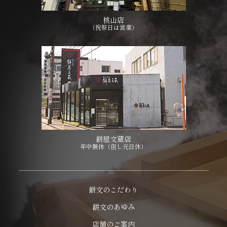
桃山店
（祝祭日は営業）
餅屋文蔵店
年中無休（但し元日休）
餅文のこだわり
餅文のあゆみ
店舗のご案内