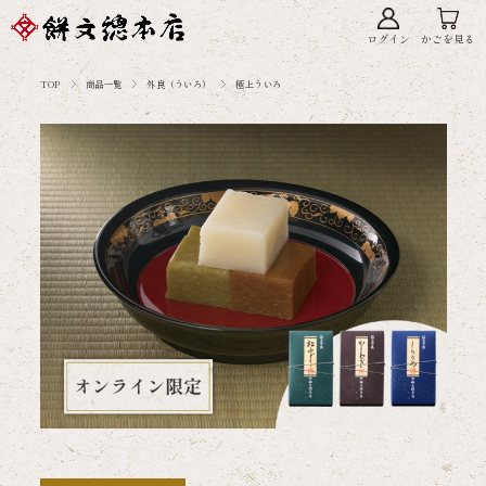
ログイン
かごを見る
TOP
商品一覧
外良（ういろ）
極上ういろ