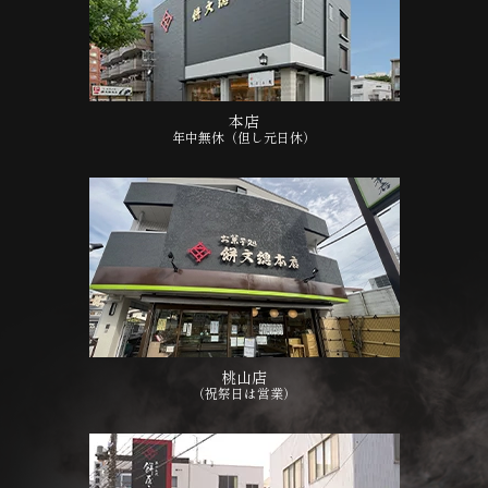
本店
年中無休（但し元日休）
桃山店
（祝祭日は営業）