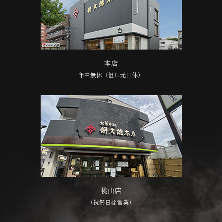
本店
年中無休（但し元日休）
桃山店
（祝祭日は営業）