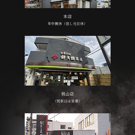
本店
年中無休（但し元日休）
桃山店
（祝祭日は営業）