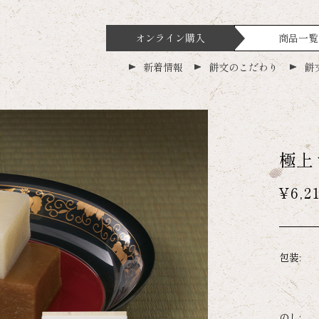
オンライン購入
商品一覧
新着情報
餅文のこだわり
餅
極上
¥6,2
包装:
のし: