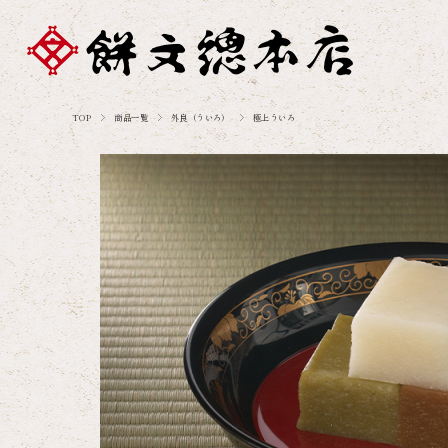
TOP
商品一覧
外良（ういろ）
極上ういろ