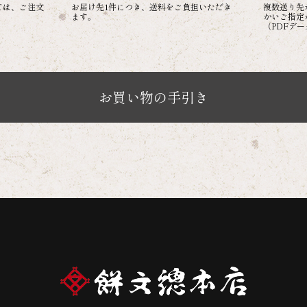
ては、ご注文
お届け先1件につき、送料をご負担いただき
複数送り先
。
ます。
かいご指定
（PDFデ
お買い物の手引き