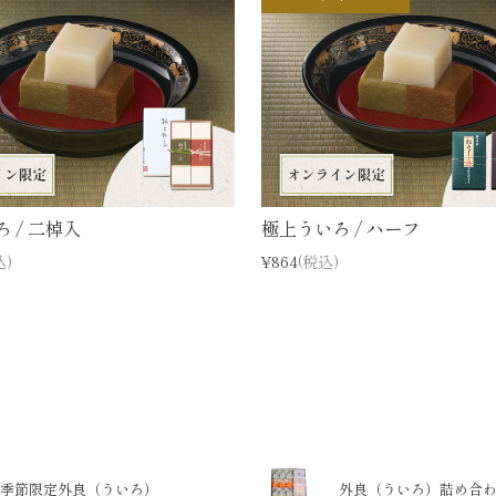
 / 二棹入
極上ういろ / ハーフ
込)
¥864
(税込)
季節限定外良（ういろ）
外良（ういろ）詰め合