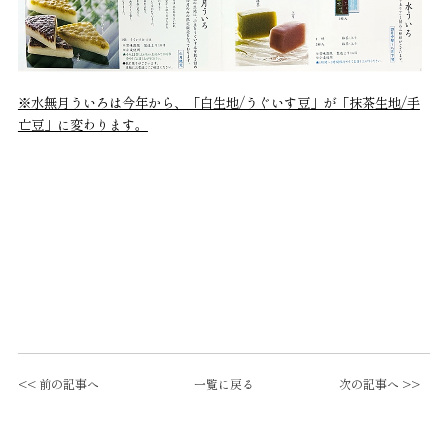
※水無月ういろは今年から、「白生地/うぐいす豆」が「抹茶生地/手
亡豆」に変わります。
<< 前の記事へ
一覧に戻る
次の記事へ >>