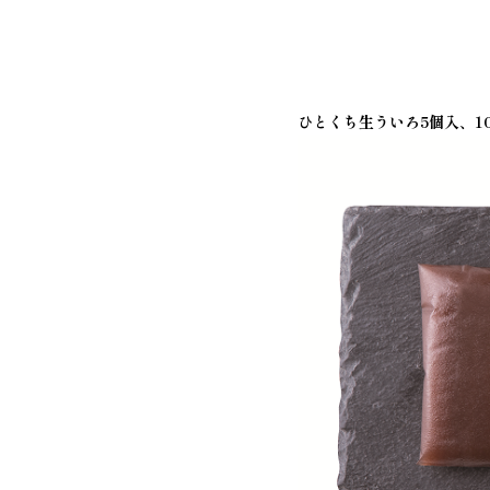
ひとくち生ういろ5個入、1