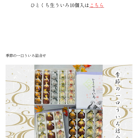
ひとくち生ういろ10個入は
こちら
季節の一口ういろ詰合せ