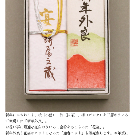
新年にふさわしく、松（小豆）、竹（抹茶）、梅（ピンク）を三層のういろ
で表現した「新年外良」。
お祝い事に最適な紅白のういろに金粉をあしらった「花宴」。
新年外良と花宴がセットになった「迎春セット」も販売致します。お年賀に