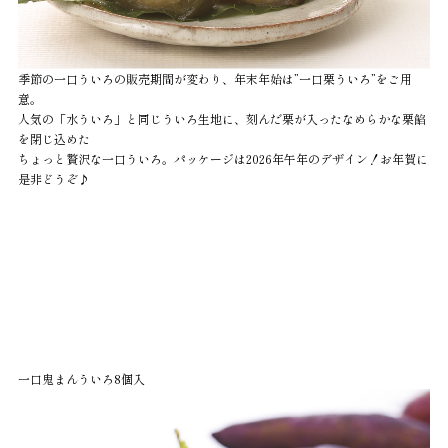
季節の一口ういろの販売期間が変わり、年末年始は”一口栗ういろ”をご用
意。
人気の「水ういろ」と同じういろ生地に、刻んだ栗が入ったなめらかな栗餡
を閉じ込めた
ちょっと贅沢な一口ういろ。パッケージは2026年午年のデザイン！お年賀に
是非どうぞ♪
一口鬼まんういろ8個入