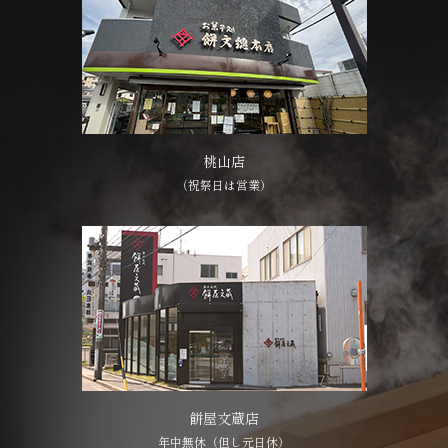
桃山店
（祝祭日は営業）
餅屋文蔵店
年中無休（但し元日休）