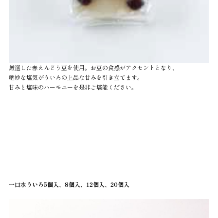
厳選した赤えんどう豆を使用。お豆の食感がアクセントとなり、
絶妙な塩気がういろの上品な甘みを引き立てます。
甘みと塩味のハーモニーを是非ご堪能ください。
一口水ういろ5個入、8個入、12個入、20個入