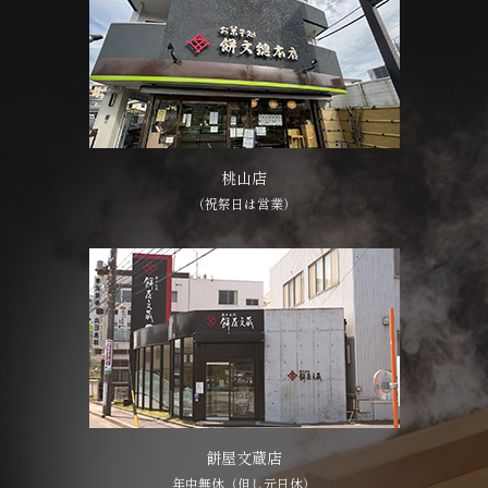
桃山店
（祝祭日は営業）
餅屋文蔵店
年中無休（但し元日休）