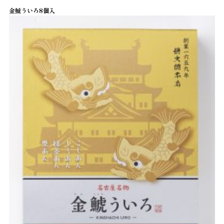
金鯱ういろ8個入