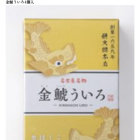
金鯱ういろ4個入