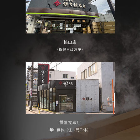
桃山店
（祝祭日は営業）
餅屋文蔵店
年中無休（但し元日休）