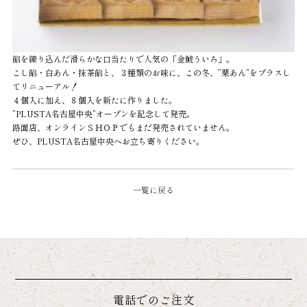
餡を練り込んだ滑らかな口当たりで人気の「金鯱ういろ」。
こし餡・白あん・抹茶餡と、３種類のお味に、この冬、”栗あん”をプラスし
てリニューアル！
４個入に加え、８個入を新たに作りました。
”PLUSTA名古屋中央”オープンを記念して発売。
路面店、オンラインＳＨＯＰでもまだ発売されていません。
ぜひ、PLUSTA名古屋中央へお立ち寄りください。
一覧に戻る
電話でのご注文