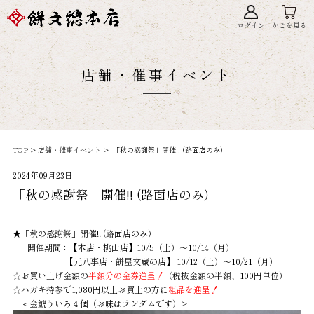
ログイン
かごを見る
店舗・催事イベント
TOP >
店舗・催事イベント
> 「秋の感謝祭」開催!! (路面店のみ）
2024年09月23日
「秋の感謝祭」開催!! (路面店のみ）
★「秋の感謝祭」開催!! (路面店のみ）
開催期間：【本店・桃山店】10/5（土）～10/14（月）
【元八事店・餅屋文蔵の店】 10/12（土）～10/21（月）
☆お買い上げ金額の
半額分の金券進呈！
（税抜金額の半額、100円単位）
☆ハガキ持参で1,080円以上お買上の方に
粗品を進呈！
＜金鯱ういろ４個（お味はランダムです）>