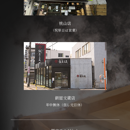
桃山店
（祝祭日は営業）
餅屋文蔵店
年中無休（但し元日休）