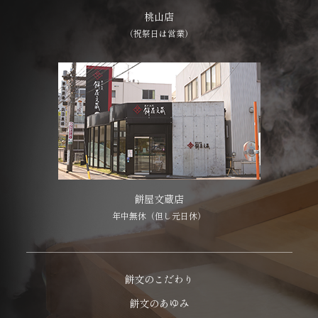
桃山店
（祝祭日は営業）
餅屋文蔵店
年中無休（但し元日休）
餅文のこだわり
餅文のあゆみ