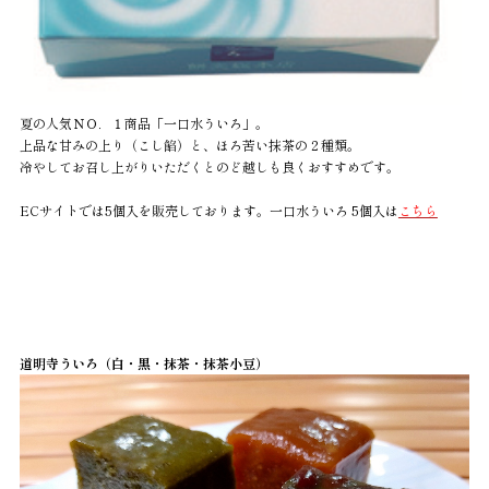
夏の人気ＮＯ．１商品「一口水ういろ」。
上品な甘みの上り（こし餡）と、ほろ苦い抹茶の２種類。
冷やしてお召し上がりいただくとのど越しも良くおすすめです。
ECサイトでは5個入を販売しております。一口水ういろ 5個入は
こちら
道明寺ういろ（白・黒・抹茶・抹茶小豆）