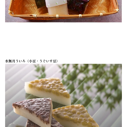
水無月ういろ（小豆・うぐいす豆）