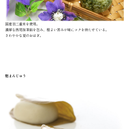
国産羽二重米を使用。
濃厚な西尾抹茶餡を包み、程よい苦みが味にコクを持たせている。
さわやかな夏のおはぎ。
麩まんじゅう