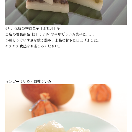
6月、伝統の季節菓子「水無月」を
当店の看板商品”献上ういろ”の生地でういろ菓子に。。。
小豆とうぐいす豆を敷き詰め、上品な甘さに仕上げました。
モチモチ食感をお楽しみください。
マンゴーういろ・白桃ういろ