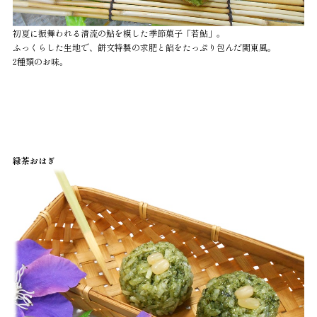
初夏に振舞われる清流の鮎を模した季節菓子「若鮎」。
ふっくらした生地で、餅文特製の求肥と餡をたっぷり包んだ関東風。
2種類のお味。
緑茶おはぎ