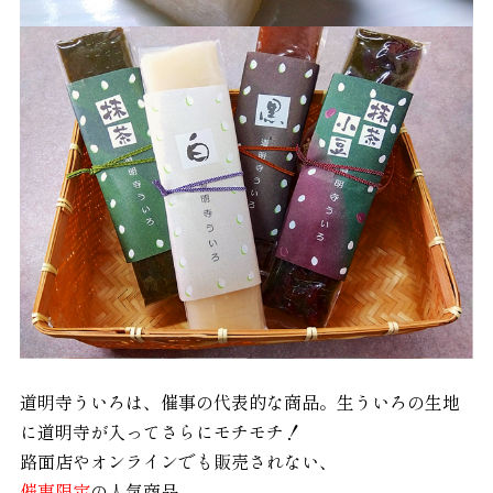
道明寺ういろは、催事の代表的な商品。生ういろの生地
に道明寺が入ってさらにモチモチ！
路面店やオンラインでも販売されない、
催事限定
の人気商品。