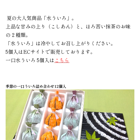
夏の大人気商品「水ういろ」。
上品な甘みの上り（こしあん）と、ほろ苦い抹茶のお味
の
２種類。
「水ういろ」は冷やしてお召し上がりください。
5個入はECサイトで販売しております。
一口水ういろ 5個入は
こちら
季節の一口ういろ詰め合わせ12個入