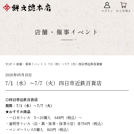
ログイン
かごを見る
店舗・催事イベント
TOP >
店舗・催事イベント
> 7/1（水）～7/7（火）四日市近鉄百貨店
2026年05月15日
7/1（水）～7/7（火）四日市近鉄百貨店
◎四日市近鉄百貨店
期間：7/1（水）～7/7（火）
★おすすめ商品
・一口水ういろ 5～20個入 648円（税込）～
・道明寺ういろ（白・黒・抹茶・抹茶小豆）各756
円（税込）
・マンゴーういろ5個入 843円（税込）