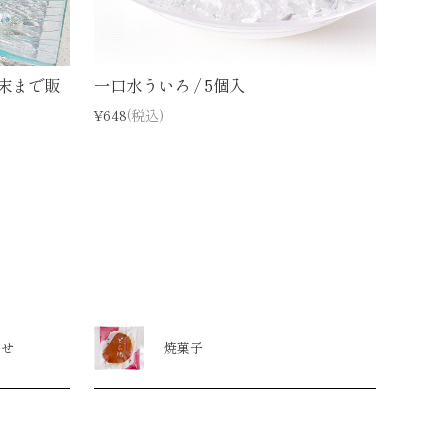
月末まで販
一口水ういろ / 5個入
¥648
(税込)
わせ
焼菓子