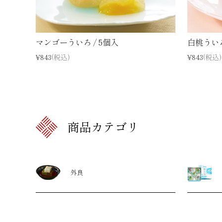
マンゴーういろ / 5個入
白桃ういろ
¥843
(税込)
¥843
(税込)
商品カテゴリ
外良