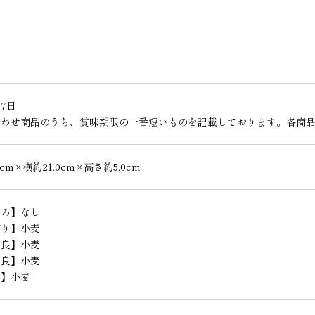
7日
合わせ商品のうち、賞味期限の一番短いものを記載しております。各商
0cm×横約21.0cm×高さ約5.0cm
いろ】なし
ぼり】小麦
外良】小麦
外良】小麦
路】小麦