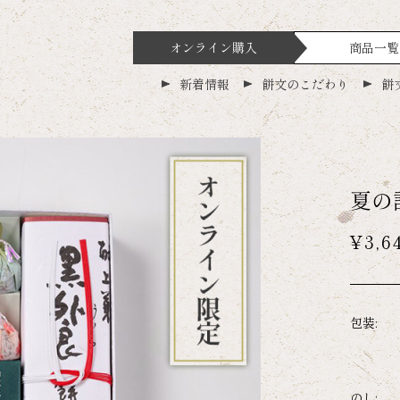
オンライン購入
商品一覧
新着情報
餅文のこだわり
餅
夏の
¥3,6
包装:
のし: