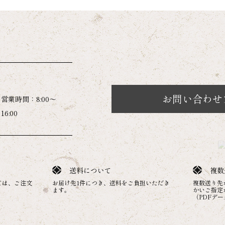
お問い合わせ
営業時間：8:00～
16:00
送料について
複数
ては、ご注文
お届け先1件につき、送料をご負担いただき
複数送り先
。
ます。
かいご指定
（PDFデ