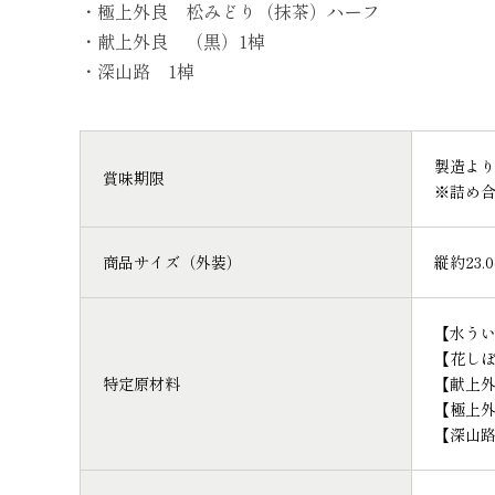
・極上外良 松みどり（抹茶）ハーフ
・献上外良 （黒）1棹
・深山路 1棹
製造より
賞味期限
※詰め
商品サイズ（外装）
縦約23.
【水う
【花し
特定原材料
【献上
【極上
【深山