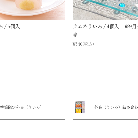
 / 5個入
ラムネういろ / 4個入 ※9
売
¥540
(税込)
季節限定外良（ういろ）
外良（ういろ）詰め合