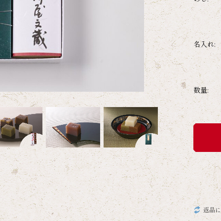
名入れ:
数量:
返品に