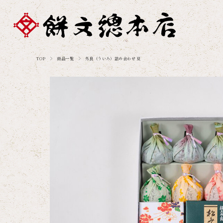
TOP
商品一覧
外良（ういろ）詰め合わせ 夏