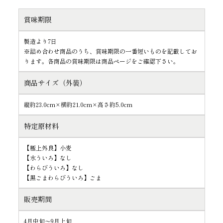
賞味期限
製造より7日
※詰め合わせ商品のうち、賞味期限の一番短いものを記載してお
ります。各商品の賞味期限は商品ページをご確認下さい。
商品サイズ（外装）
縦約23.0cm×横約21.0cm×高さ約5.0cm
特定原材料
【極上外良】小麦
【水ういろ】なし
【わらびういろ】なし
【黒ごまわらびういろ】ごま
販売期間
4月中旬～9月上旬