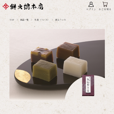
ログイン
かごを見る
TOP
商品一覧
外良（ういろ）
献上ういろ